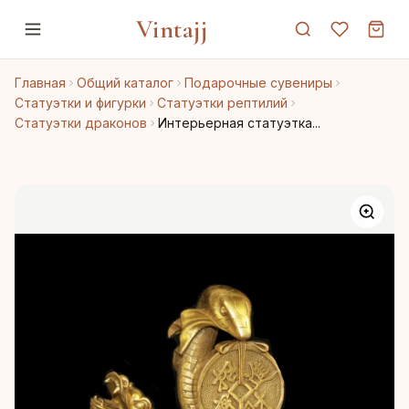
Vintajj
Главная
Общий каталог
Подарочные сувениры
Статуэтки и фигурки
Статуэтки рептилий
Статуэтки драконов
Интерьерная статуэтка...