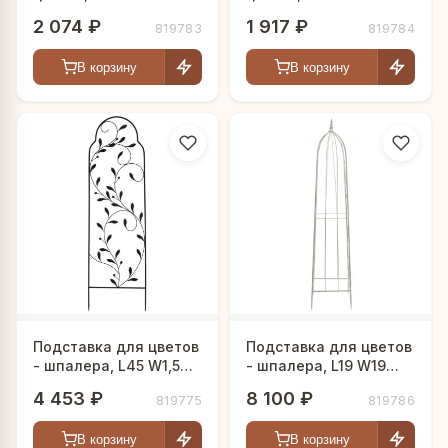
см
см
2 074 ₽
1 917 ₽
819783
819784
В корзину
В корзину
Подставка для цветов
Подставка для цветов
- шпалера, L45 W1,5
- шпалера, L19 W19
H151 см
H115 см
4 453 ₽
8 100 ₽
819775
819786
В корзину
В корзину