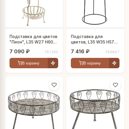
Подставка для цветов
Подставка для
"Пион", L35 W27 H60
цветов, L35 W35 H57
см
см, 2в.
7 090 ₽
7 416 ₽
787295
789667
В корзину
В корзину