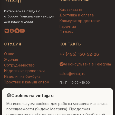
Как заказать
Интерьерная студия с
Доставка и оплата
отбором. Уникальные находки
Калькулятор доставки
для вашего дома.
Гарантии
Отзывы
СТУДИЯ
КОНТАКТЫ
О нас
+7 (495) 150-52-26
Журнал
AI-консультант в Telegram
Сотрудничество
Изделия из проволоки
sales@vintajj.ru
Изделия из бамбука
Тростник и камыш оптом
Пн-Пт: 10:00 - 19:00
Людмила
AI-консультант Vintajj
🍪
Cookies на vintajj.ru
© 2026 Vintajj. Все права защищены.
Мы используем cookies для работы магазина и анализа
Привет! Я Людмила, ваш персональный
Договор оферты
Политика конфиденциальности
консультант по декору. Чем могу помочь?
посещаемости (Яндекс Метрика). Продолжая
Согласие на обработку ПДн
Настройки cookies
пользоваться сайтом, вы соглашаетесь с обработкой