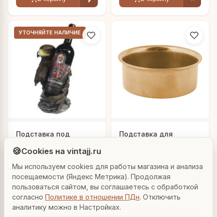
УТОЧНЯЙТЕ НАЛИЧИЕ
Людмила
Подставка под
Подставка для
AI-консультант Vintajj
бутылку "Орел"
бутылки "Рут"
🍪
Cookies на vintajj.ru
1 920 ₽
1 230 ₽
713420/I062
80088-В
Мы используем cookies для работы магазина и анализа
Привет! Я Людмила, ваш персональный
консультант по декору. Чем могу помочь?
посещаемости (Яндекс Метрика). Продолжая
В корзину
В корзину
пользоваться сайтом, вы соглашаетесь с обработкой
согласно
Политике в отношении ПДн
. Отключить
Вазы для гостиной
Подарок до 5000₽
Сочетание металлов
аналитику можно в Настройках.