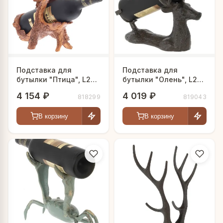
Подставка для
Подставка для
бутылки "Птица", L23
бутылки "Олень", L26
W17 H28 см
W10,5 H23 см
4 154 ₽
4 019 ₽
818299
819043
В корзину
В корзину