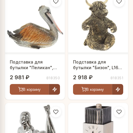
Подставка для
Подставка для
бутылки "Пеликан",
бутылки "Бизон", L16
L27,5 W15 H20 см
W17,5 H24 см
2 981 ₽
2 918 ₽
818350
818351
В корзину
В корзину