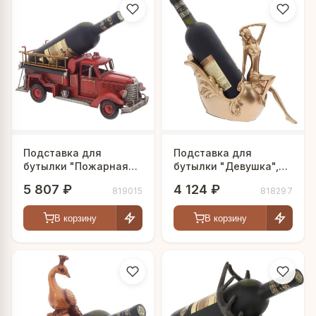
Подставка для
Подставка для
бутылки "Пожарная
бутылки "Девушка",
машина", L35 W13,5
L29 W8,5 H22,5 см
5 807 ₽
4 124 ₽
819015
818297
H15 см
В корзину
В корзину