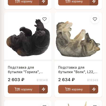
В корзину
В корзину
Подставка для
Подставка для
бутылки "Горила",
бутылки "Волк", L22,5
L20,5 W15 H17 см
W11 H17 см
2 603 ₽
2 634 ₽
818348
818349
В корзину
В корзину