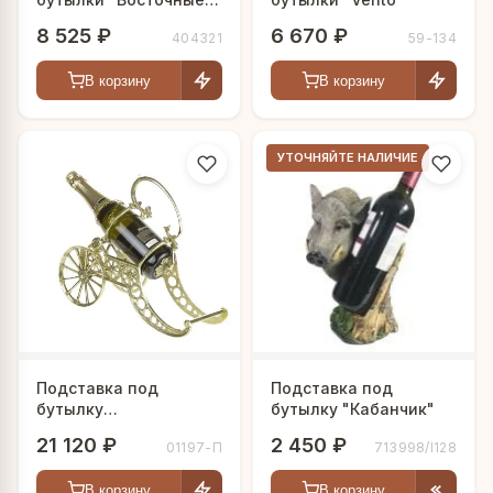
узоры"
8 525 ₽
6 670 ₽
404321
59-134
В корзину
В корзину
УТОЧНЯЙТЕ НАЛИЧИЕ
Подставка под
Подставка под
бутылку
бутылку "Кабанчик"
"Королевская"
21 120 ₽
2 450 ₽
01197-П
713998/I128
В корзину
В корзину