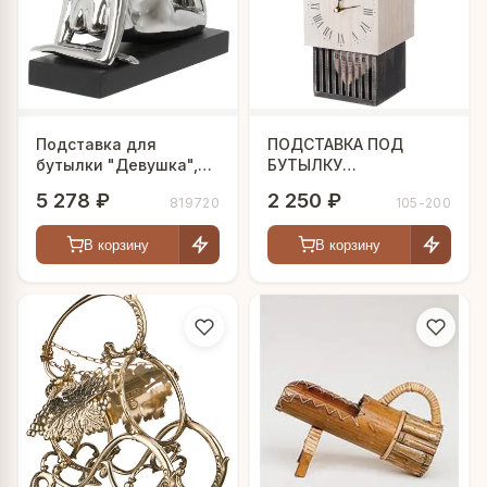
Подставка для
ПОДСТАВКА ПОД
бутылки "Девушка",
БУТЫЛКУ
L35 W16,5 H25 см
14.5*13*30.5CM
5 278 ₽
2 250 ₽
819720
105-200
В корзину
В корзину