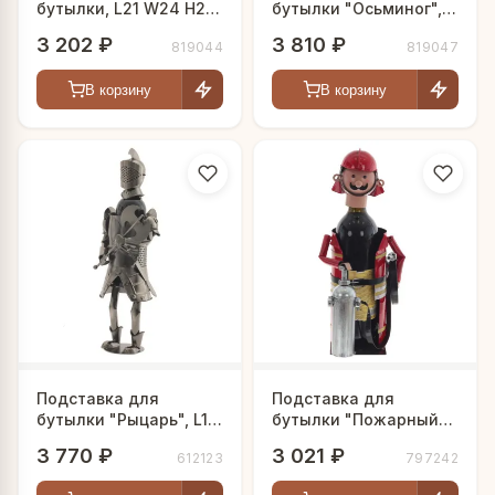
бутылки, L21 W24 H21
бутылки "Осьминог",
см
L15 W11 H18 см
3 202 ₽
3 810 ₽
819044
819047
В корзину
В корзину
Подставка для
Подставка для
бутылки "Рыцарь", L18
бутылки "Пожарный",
W14 H36 см
L15 W14 H20,5 см
3 770 ₽
3 021 ₽
612123
797242