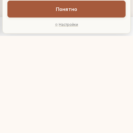
Понятно
Настройки
Главная
Каталог
Акции
Профиль
AI-подбор
Подставка под
Подставка под
бутылку "Ретро
бутылку "Drink Wine"
автомобиль"
3 973 ₽
5 217 ₽
756213
772102
В корзину
В корзину