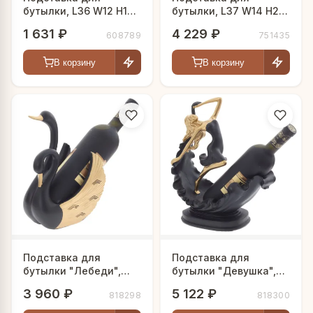
бутылки, L36 W12 H18
бутылки, L37 W14 H21
см
см
1 631 ₽
4 229 ₽
608789
751435
В корзину
В корзину
Подставка для
Подставка для
бутылки "Лебеди",
бутылки "Девушка",
L20 W11 H24 см
L27 W13,5 H32 см
3 960 ₽
5 122 ₽
818298
818300