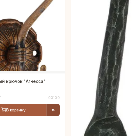
ый крючок "Агнесса"
₽
00100
В корзину