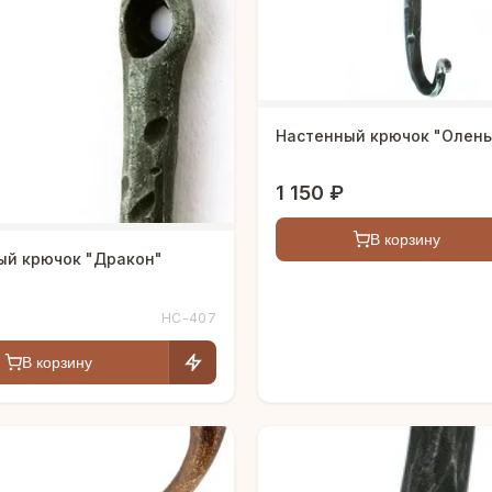
Настенный крючок "Олен
1 150 ₽
В корзину
ый крючок "Дракон"
HC-407
В корзину