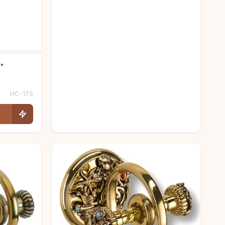
"
HC-175