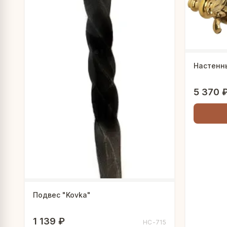
Настенны
5 370 
Подвес "Kovka"
1 139 ₽
НС-715