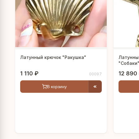
а
кофейник
рог
ола
молка
Латунный крючок "Ракушка"
Латунны
"Собаки
1 110 ₽
12 890
00097
В корзину