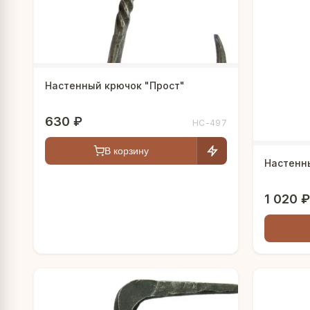
Настенный крючок "Прост"
630 ₽
HC-497
В корзину
Настенн
1 020 ₽