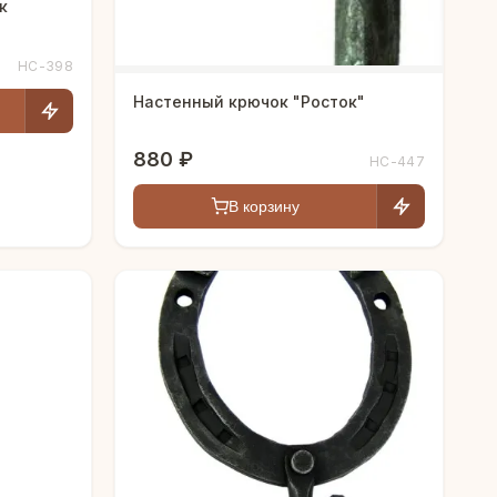
к
HC-398
Настенный крючок "Росток"
880 ₽
HC-447
В корзину