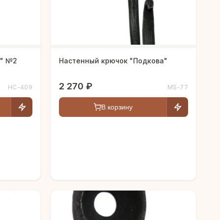
ь" №2
Настенный крючок "Подкова"
2 270 ₽
HC-409
MS-77
В корзину