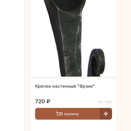
Крючок настенный "Фрэнк"
720 ₽
HC-199
В корзину