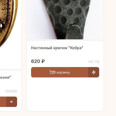
Настенный крючок "Кобра"
620 ₽
HC-78
В корзину
 коня"
130096