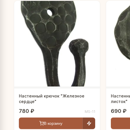
Настенный крючок "Железное
Настенн
сердце"
листок"
780 ₽
690 ₽
MS-11
В корзину