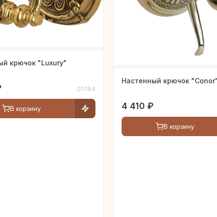
й крючок "Luxury"
Настенный крючок "Сonor
₽
01784
4 410 ₽
В корзину
В корзину