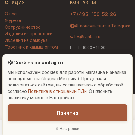
СТУДИЯ
КОНТАКТЫ
О нас
+7 (495) 150-52-26
Журнал
AI-консультант в Telegram
Сотрудничество
Изделия из проволоки
sales@vintajj.ru
Изделия из бамбука
Тростник и камыш оптом
Пн-Пт: 10:00 - 19:00
Людмила
AI-консультант Vintajj
🍪
Cookies на vintajj.ru
© 2026 Vintajj. Все права защищены.
Мы используем cookies для работы магазина и анализа
Привет! Я Людмила, ваш персональный
Договор оферты
Политика конфиденциальности
консультант по декору. Чем могу помочь?
посещаемости (Яндекс Метрика). Продолжая
Согласие на обработку ПДн
Настройки cookies
пользоваться сайтом, вы соглашаетесь с обработкой
согласно
Политике в отношении ПДн
. Отключить
Вазы для гостиной
Подарок до 5000₽
Сочетание металлов
аналитику можно в Настройках.
Понятно
1 620 ₽
Настройки
−
+
1
В корзину
Главная
Каталог
Акции
Профиль
AI-подбор
В наличии: 3 шт