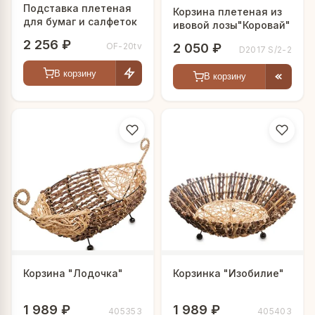
Подставка плетеная
Корзина плетеная из
для бумаг и салфеток
ивовой лозы"Коровай"
2 256 ₽
2 050 ₽
OF-20tv
D2017 S/2-2
В корзину
В корзину
Корзина "Лодочка"
Корзинка "Изобилие"
1 989 ₽
1 989 ₽
405353
405403