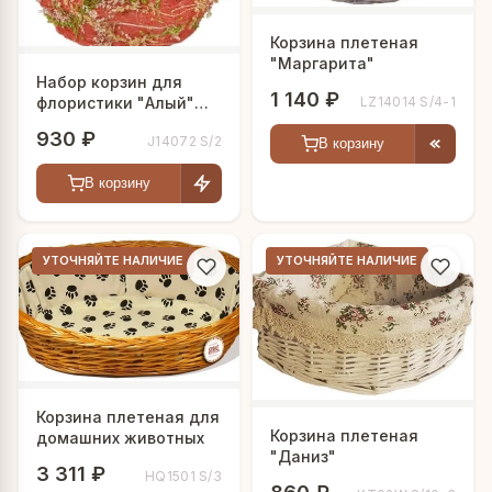
Корзина плетеная
"Маргарита"
Набор корзин для
1 140 ₽
флористики "Алый"
LZ14014 S/4-1
лодочки
930 ₽
J14072 S/2
В корзину
В корзину
УТОЧНЯЙТЕ НАЛИЧИЕ
УТОЧНЯЙТЕ НАЛИЧИЕ
Корзина плетеная для
Корзина плетеная
домашних животных
"Даниз"
3 311 ₽
HQ1501 S/3