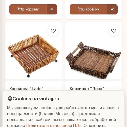
В корзину
В корзину
Людмила
Корзинка "Lado"
Корзинка "Лоза"
AI-консультант Vintajj
🍪
Cookies на vintajj.ru
1 989 ₽
1 989 ₽
405383
405400
Мы используем cookies для работы магазина и анализа
Привет! Я Людмила, ваш персональный
консультант по декору. Чем могу помочь?
посещаемости (Яндекс Метрика). Продолжая
В корзину
В корзину
пользоваться сайтом, вы соглашаетесь с обработкой
согласно
Политике в отношении ПДн
. Отключить