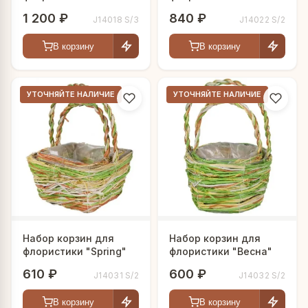
"Лодочка"
"Настроение"
1 200 ₽
840 ₽
J14018 S/3
J14022 S/2
В корзину
В корзину
УТОЧНЯЙТЕ НАЛИЧИЕ
УТОЧНЯЙТЕ НАЛИЧИЕ
Набор корзин для
Набор корзин для
флористики "Spring"
флористики "Весна"
610 ₽
600 ₽
J14031 S/2
J14032 S/2
В корзину
В корзину