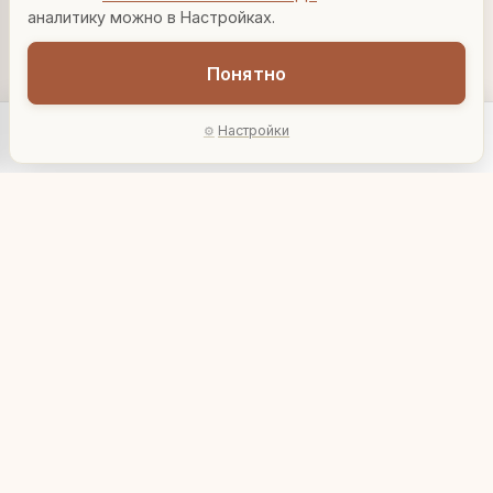
Вазы для гостиной
Подарок до 5000₽
Сочетание металлов
аналитику можно в Настройках.
Понятно
Настройки
Главная
Каталог
Акции
Профиль
AI-подбор
Корзинка "Латифа"
Корзинка "Love"
1 989 ₽
1 989 ₽
405397
405564
В корзину
В корзину