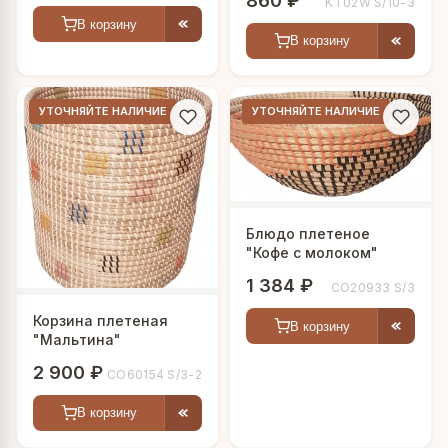
860 ₽
KT02W S/10-3
В корзину
В корзину
УТОЧНЯЙТЕ НАЛИЧИЕ
УТОЧНЯЙТЕ НАЛИЧИЕ
Блюдо плетеное
"Кофе с молоком"
1 384 ₽
CO20933 S/3
Корзина плетеная
В корзину
"Мальтина"
2 900 ₽
CO60154 S/3-2
В корзину