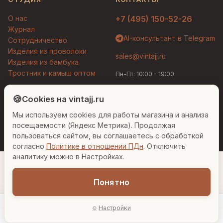
О нас
+7 (495) 150-52-26
Журнал
AI-консультант в Telegram
Сотрудничество
Изделия из проволоки
sales@vintajj.ru
Изделия из бамбука
Тростник и камыш оптом
Пн-Пт: 10:00 - 19:00
Людмила
AI-консультант Vintajj
🍪
Cookies на vintajj.ru
© 2026 Vintajj. Все права защищены.
Мы используем cookies для работы магазина и анализа
Привет! Я Людмила, ваш персональный
Договор оферты
Политика конфиденциальности
консультант по декору. Чем могу помочь?
посещаемости (Яндекс Метрика). Продолжая
Согласие на обработку ПДн
Настройки cookies
пользоваться сайтом, вы соглашаетесь с обработкой
согласно
Политике в отношении ПДн
. Отключить
Вазы для гостиной
Подарок до 5000₽
Сочетание металлов
аналитику можно в Настройках.
Понятно
1 692 ₽
Настройки
−
+
1
В корзину
Главная
Каталог
Акции
Профиль
AI-подбор
В наличии: 10 шт