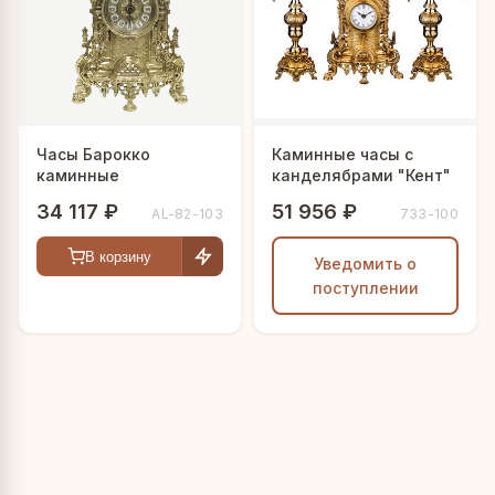
Часы Барокко
Каминные часы с
каминные
канделябрами "Кент"
34 117 ₽
51 956 ₽
AL-82-103
733-100
В корзину
Уведомить о
поступлении