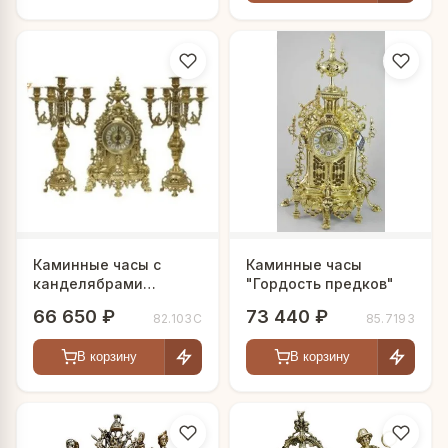
Каминные часы с
Каминные часы
канделябрами
"Гордость предков"
"Плимут"
66 650 ₽
73 440 ₽
82.103С
85.7193
В корзину
В корзину