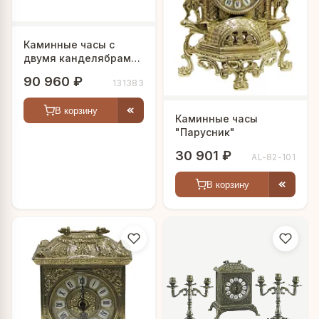
Каминные часы с
двумя канделябрами
"Луиджи"
90 960 ₽
131383
В корзину
Каминные часы
"Парусник"
30 901 ₽
AL-82-101
В корзину