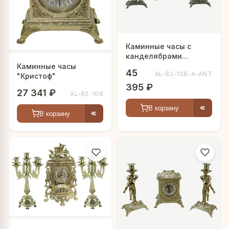
Каминные часы с
канделябрами
"Ламмерт"
Каминные часы
45
AL-82-108-A-ANT
"Кристоф"
395 ₽
27 341 ₽
AL-82-108
В корзину
В корзину