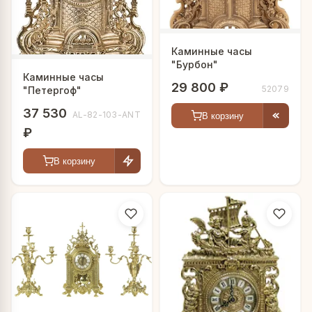
Каминные часы
"Бурбон"
Каминные часы
29 800 ₽
52079
"Петергоф"
37 530
AL-82-103-ANT
В корзину
₽
В корзину