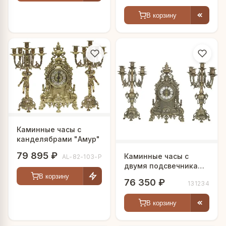
В корзину
Каминные часы с
канделябрами "Амур"
79 895 ₽
Каминные часы с
AL-82-103-P
двумя подсвечниками
"Антонио"
В корзину
76 350 ₽
131234
В корзину