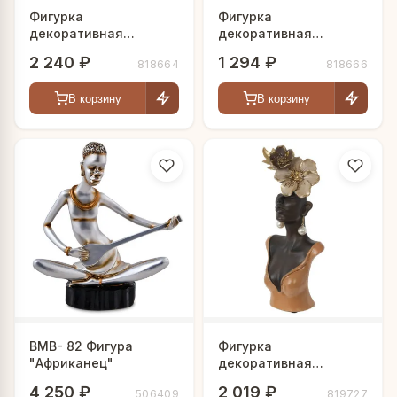
Фигурка
Фигурка
декоративная
декоративная
"Африканка" с
"Африканка", L8 W5,5
2 240 ₽
1 294 ₽
818664
818666
подставкой д/
H26 см
мелочей, L13 W13,5
В корзину
В корзину
H34 см
BMB- 82 Фигура
Фигурка
"Африканец"
декоративная
"Африканка", L11 W5
4 250 ₽
2 019 ₽
506409
819727
H25 см