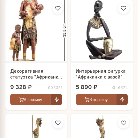
Декоративная
Интерьерная фигурка
статуэтка "Африканка
"Африканка с вазой"
с детьми"
9 328 ₽
5 890 ₽
903321
XL-6674
В корзину
В корзину