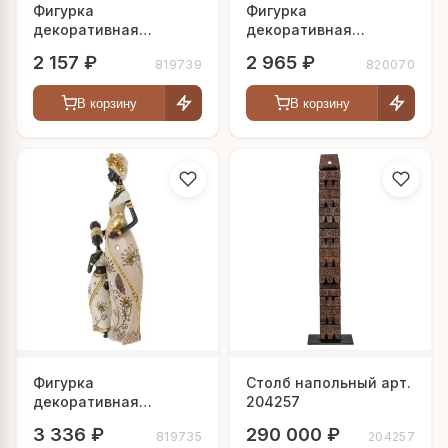
Фигурка
Фигурка
декоративная
декоративная
"Африканка", L10 W8
"Африканка", L22 W10
2 157 ₽
2 965 ₽
819739
820070
H30,5 см
H23 см
В корзину
В корзину
Фигурка
Столб напольный арт.
декоративная
204257
"Африканки", L13 W6
3 336 ₽
290 000 ₽
819735
204257
H34,5 см