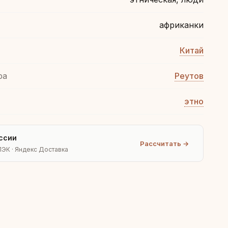
африканки
Китай
ра
Реутов
этно
ссии
Рассчитать →
ПЭК · Яндекс Доставка
Людмила
AI-консультант Vintajj