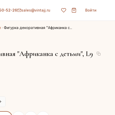
150-52-26
sales@vintajj.ru
Войти
и
Фигурка декоративная "Африканка с...
вная "Африканка с детьми", L9
+