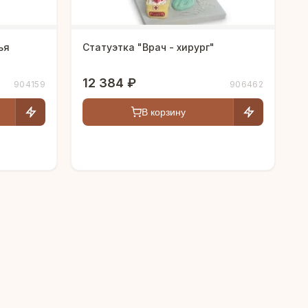
ья
Статуэтка "Врач - хирург"
12 384 ₽
904159
906462
В корзину