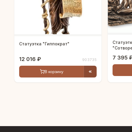
Статуэт
Статуэтка "Гиппократ"
"Сотвор
7 395 
12 016 ₽
903735
В корзину