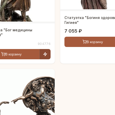
Статуэтка "Богиня здоров
Гигиея"
ка "Бог медицины
7 055 ₽
й"
В корзину
904776
В корзину