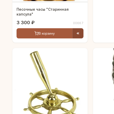
Песочные часы "Старинная
капсула"
3 300 ₽
00667
В корзину