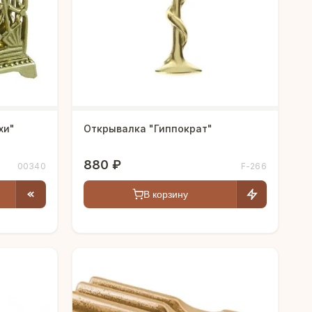
хи"
Открывалка "Гиппократ"
880 ₽
00340
F-266
В корзину