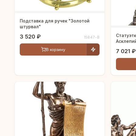
Подставка для ручек "Золотой
штурвал"
Статуэт
3 520 ₽
15847-В
Асклепи
В корзину
7 021 ₽