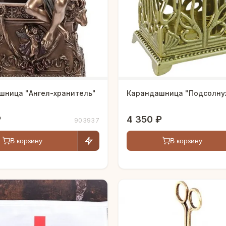
шница "Ангел-хранитель"
Карандашница "Подсолну
₽
4 350 ₽
903937
В корзину
В корзину