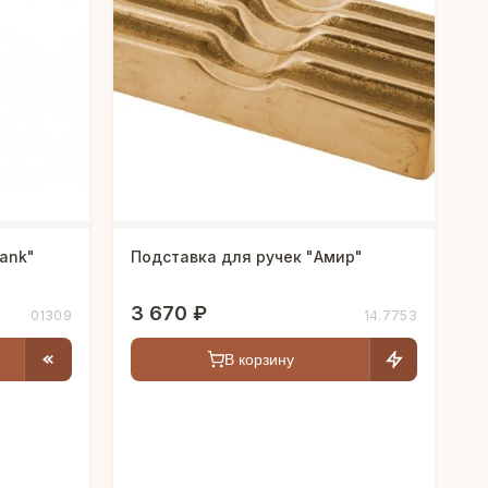
ank"
Подставка для ручек "Амир"
3 670 ₽
01309
14.7753
В корзину