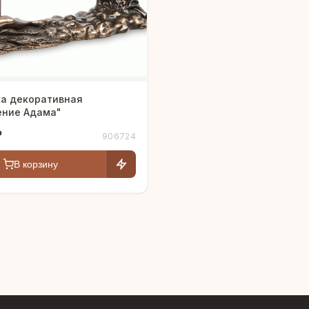
ка декоративная
ение Адама"
₽
906724
В корзину