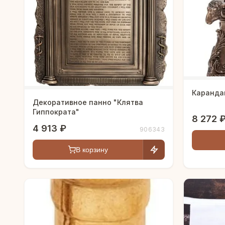
Каранда
Декоративное панно "Клятва
Гиппократа"
8 272 
4 913 ₽
906343
В корзину