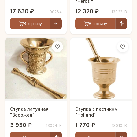
"Herbs "
17 630 ₽
12 320 ₽
00264
13022-В
В корзину
В корзину
Ступка латунная
Ступка с пестиком
"Ворожея"
"Holland"
3 930 ₽
1 770 ₽
13024-В
13010-В