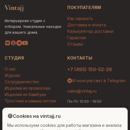
Vintajj
ПОКУПАТЕЛЯМ
Как заказать
Интерьерная студия с
Доставка и оплата
отбором. Уникальные находки
Калькулятор доставки
для вашего дома.
Гарантии
Отзывы
СТУДИЯ
КОНТАКТЫ
О нас
+7 (495) 150-52-26
Журнал
AI-консультант в Telegram
Сотрудничество
Изделия из проволоки
sales@vintajj.ru
Изделия из бамбука
Тростник и камыш оптом
Пн-Пт: 10:00 - 19:00
Людмила
AI-консультант Vintajj
🍪
Cookies на vintajj.ru
© 2026 Vintajj. Все права защищены.
Мы используем cookies для работы магазина и анализа
Привет! Я Людмила, ваш персональный
Договор оферты
Политика конфиденциальности