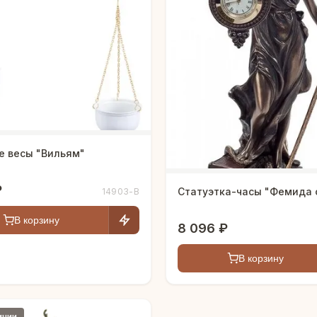
е весы "Вильям"
₽
Статуэтка-часы "Фемида 
14903-В
В корзину
8 096 ₽
В корзину
ичии