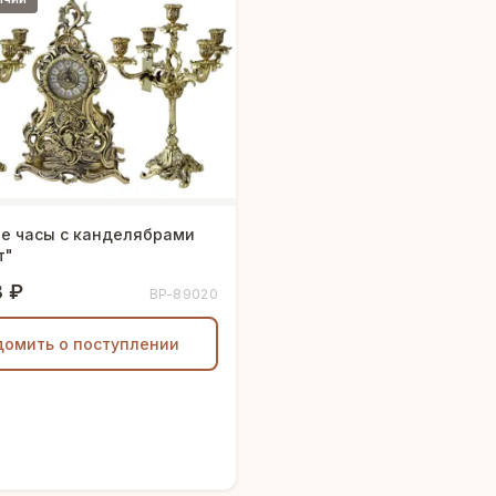
е часы с канделябрами
т"
8 ₽
BP-89020
домить о поступлении