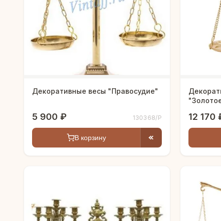
Декоративные весы "Правосудие"
Декорат
"Золото
5 900 ₽
12 170 
130368/P
В корзину