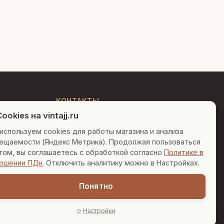
Людмила
AI-консультант Vintajj
Привет! Я Людмила, ваш
персональный консультант по
декору. Чем могу помочь?
КОНТАКТЫ
ookies на vintajj.ru
+7 (495) 150-52-26
Вазы для гостиной
Подарок до 5000₽
используем cookies для работы магазина и анализа
AI-консультант в Telegram
ещаемости (Яндекс Метрика). Продолжая пользоваться
Сочетание металлов
sales@vintajj.ru
том, вы соглашаетесь с обработкой согласно
Политике в
Пн-Пт: 10:00 - 19:00
ошении ПДн
. Отключить аналитику можно в Настройках.
Понятно
Настройки
AI-подбор
онфиденциальности
Согласие на обработку ПДн
Настройки cookies