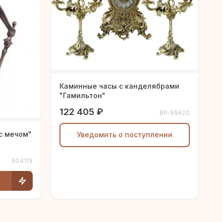
Каминные часы с канделябрами
"Гамильтон"
122 405 ₽
BP-95620
с мечом"
Уведомить о поступлении
904115