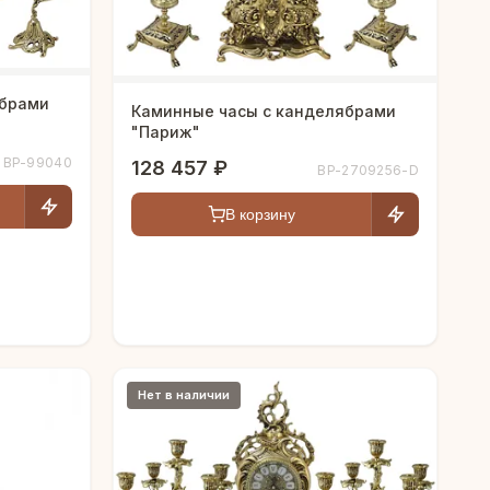
ябрами
Каминные часы с канделябрами
"Париж"
BP-99040
128 457 ₽
BP-2709256-D
В корзину
Нет в наличии