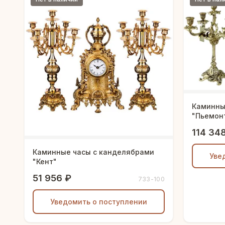
Каминны
"Пьемон
114 34
Каминные часы с канделябрами
Уве
"Кент"
51 956 ₽
733-100
Уведомить о поступлении