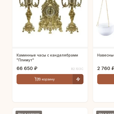
Каминные часы с канделябрами
Навесны
"Плимут"
66 650 ₽
2 760 
82.103С
В корзину
Нет в наличии
Нет в нал