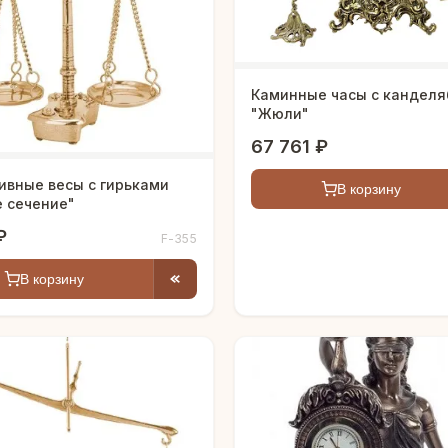
Каминные часы с кандел
"Жюли"
67 761 ₽
ивные весы с гирьками
В корзину
е сечение"
₽
F-355
В корзину