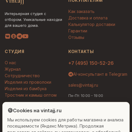
Vintajj
ПОКУПАТЕЛЯМ
Как заказать
Интерьерная студия с
Доставка и оплата
отбором. Уникальные находки
Калькулятор доставки
для вашего дома.
Гарантии
Отзывы
СТУДИЯ
КОНТАКТЫ
О нас
+7 (495) 150-52-26
Журнал
AI-консультант в Telegram
Сотрудничество
Изделия из проволоки
sales@vintajj.ru
Изделия из бамбука
Тростник и камыш оптом
Пн-Пт: 10:00 - 19:00
Людмила
AI-консультант Vintajj
🍪
Cookies на vintajj.ru
© 2026 Vintajj. Все права защищены.
Мы используем cookies для работы магазина и анализа
Привет! Я Людмила, ваш персональный
Договор оферты
Политика конфиденциальности
консультант по декору. Чем могу помочь?
посещаемости (Яндекс Метрика). Продолжая
Согласие на обработку ПДн
Настройки cookies