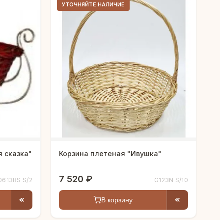
УТОЧНЯЙТЕ НАЛИЧИЕ
 сказка"
Корзина плетеная "Ивушка"
7 520 ₽
0613RS S/2
G123N S/10
В корзину