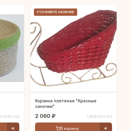
УТОЧНЯЙТЕ НАЛИЧИЕ
Корзина плетеная "Красные
саночки"
2 060 ₽
V-10191 S/5
LM180321 S/2
В корзину