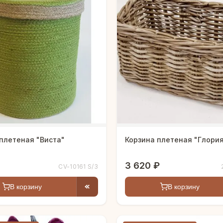
плетеная "Виста"
Корзина плетеная "Глори
3 620 ₽
CV-10161 S/3
В корзину
В корзину