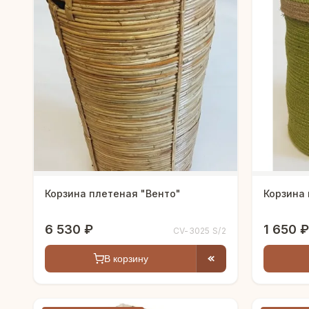
Корзина плетеная "Венто"
Корзина 
6 530 ₽
1 650 ₽
CV-3025 S/2
В корзину