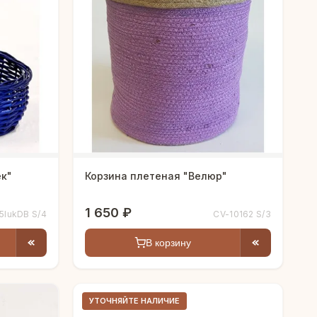
ёк"
Корзина плетеная "Велюр"
1 650 ₽
5lukDB S/4
CV-10162 S/3
В корзину
УТОЧНЯЙТЕ НАЛИЧИЕ