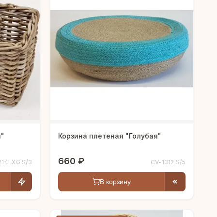
я"
Корзина плетеная "Голубая"
660 ₽
214LXG S/3
CV-1312 S/5
В корзину