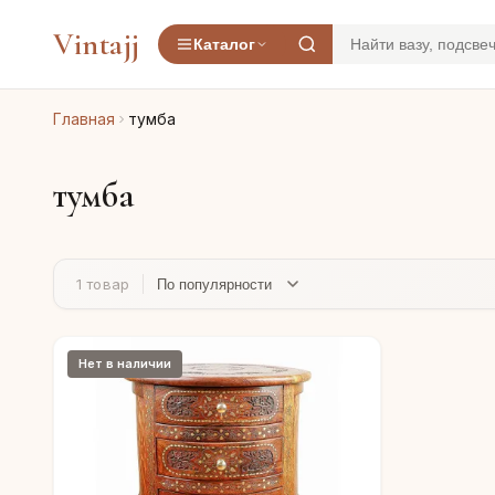
Vintajj
Каталог
Главная
тумба
тумба
1 товар
Нет в наличии