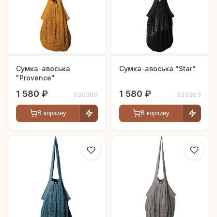
Сумка-авоська
Сумка-авоська "Star"
"Provence"
1 580 ₽
1 580 ₽
530309
530303
В корзину
В корзину