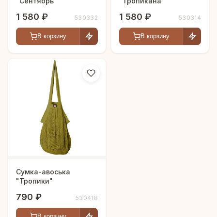
"Сентябрь"
"Тропикана"
1 580 ₽
1 580 ₽
530332
530314
В корзину
В корзину
Сумка-авоська
"Тропики"
790 ₽
530418
В корзину