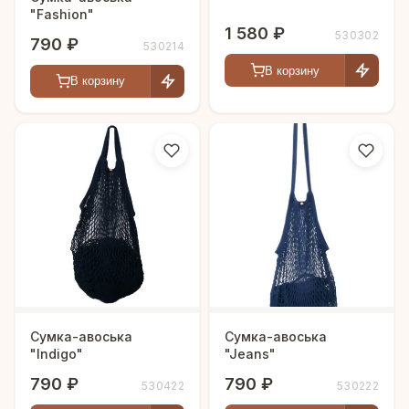
"Fashion"
1 580 ₽
530302
790 ₽
530214
В корзину
В корзину
Сумка-авоська
Сумка-авоська
"Indigo"
"Jeans"
790 ₽
790 ₽
530422
530222