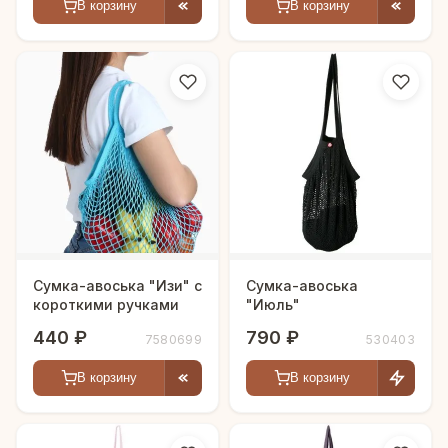
В корзину
В корзину
Сумка-авоська "Изи" с
Сумка-авоська
короткими ручками
"Июль"
440 ₽
790 ₽
7580699
530403
В корзину
В корзину