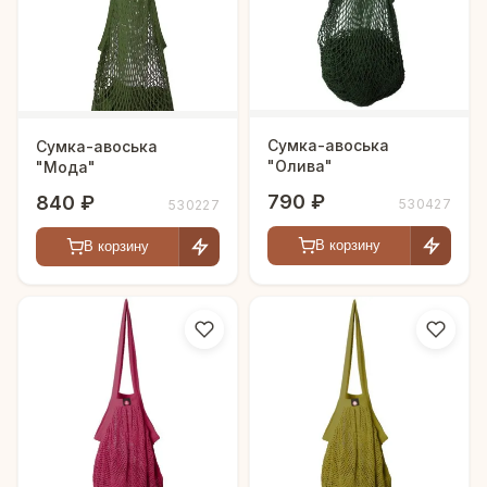
Сумка-авоська
Сумка-авоська
"Олива"
"Мода"
790 ₽
840 ₽
530427
530227
В корзину
В корзину