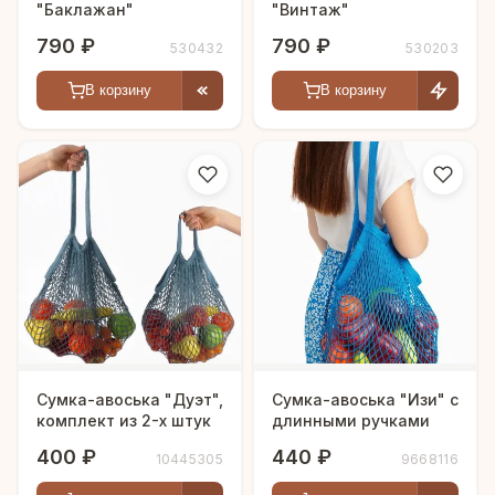
"Баклажан"
"Винтаж"
790 ₽
790 ₽
530432
530203
В корзину
В корзину
Сумка-авоська "Дуэт",
Сумка-авоська "Изи" с
комплект из 2-х штук
длинными ручками
400 ₽
440 ₽
10445305
9668116