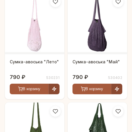
Сумка-авоська "Лето"
Сумка-авоська "Май"
790 ₽
790 ₽
530231
530402
В корзину
В корзину