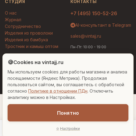
СТУДИЯ
КОНТАКТЫ
О нас
+7 (495) 150-52-26
Журнал
AI-консультант в Telegram
Сотрудничество
Изделия из проволоки
sales@vintajj.ru
Изделия из бамбука
Тростник и камыш оптом
Пн-Пт: 10:00 - 19:00
Людмила
AI-консультант Vintajj
🍪
Cookies на vintajj.ru
© 2026 Vintajj. Все права защищены.
Мы используем cookies для работы магазина и анализа
Привет! Я Людмила, ваш персональный
Договор оферты
Политика конфиденциальности
консультант по декору. Чем могу помочь?
посещаемости (Яндекс Метрика). Продолжая
Согласие на обработку ПДн
Настройки cookies
пользоваться сайтом, вы соглашаетесь с обработкой
согласно
Политике в отношении ПДн
. Отключить
Вазы для гостиной
Подарок до 5000₽
Сочетание металлов
аналитику можно в Настройках.
Понятно
1 580 ₽
Настройки
−
+
1
В корзину
Главная
Каталог
Акции
Профиль
AI-подбор
В наличии: 54 шт