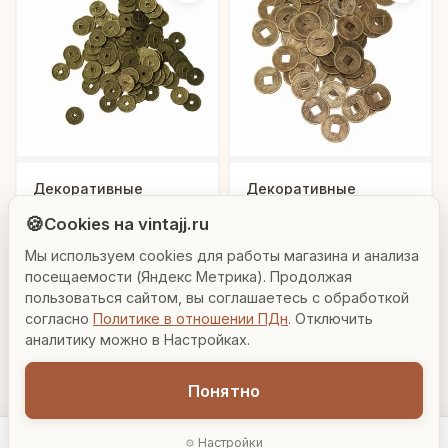
Людмила
Декоративные
Декоративные
AI-консультант Vintajj
монеты "Рог
монеты "Талисман"
🍪
Cookies на vintajj.ru
изобилия" 100 шт.
100 шт.
864 ₽
864 ₽
888997-36
888997-37
Мы используем cookies для работы магазина и анализа
Привет! Я Людмила, ваш персональный
консультант по декору. Чем могу помочь?
посещаемости (Яндекс Метрика). Продолжая
В корзину
В корзину
пользоваться сайтом, вы соглашаетесь с обработкой
согласно
Политике в отношении ПДн
. Отключить
Вазы для гостиной
Подарок до 5000₽
Сочетание металлов
аналитику можно в Настройках.
Понятно
Настройки