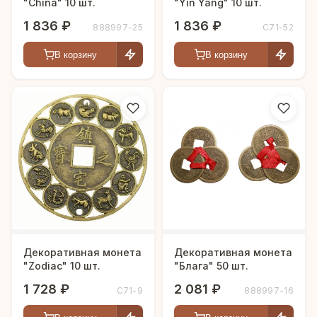
"China" 10 шт.
"Yin Yang" 10 шт.
1 836 ₽
1 836 ₽
888997-25
С71-52
В корзину
В корзину
Декоративная монета
Декоративная монета
"Zodiac" 10 шт.
"Блага" 50 шт.
1 728 ₽
2 081 ₽
С71-9
888997-16