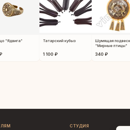
цо "Ядвига"
Татарский кубыз
Шумящая подвес
"Мирные птицы"
₽
1 100 ₽
340 ₽
ЕЛЯМ
СТУДИЯ