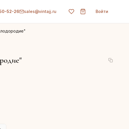
150-52-26
sales@vintajj.ru
Войти
Плодородие"
родие"