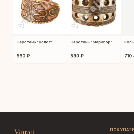
Перстень "Волот"
Перстень "Марибор"
Коль
580 ₽
580 ₽
710 
ПОКУПАТ
Vintajj