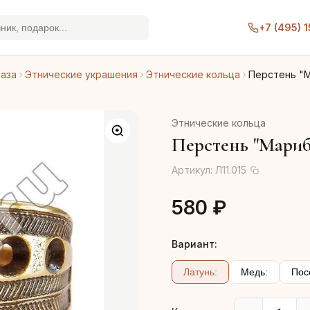
+7 (495) 
раза
Этнические украшения
Этнические кольца
Перстень "
Этнические кольца
Перстень "Мариб
Артикул:
Л11.015
580 ₽
Вариант:
Латунь:
Медь:
Пос