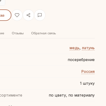
+
каз
ние
Отзывы
Обратная связь
медь
,
латунь
посеребрение
Россия
1 штуку
ссортименте
по цвету, по материалу