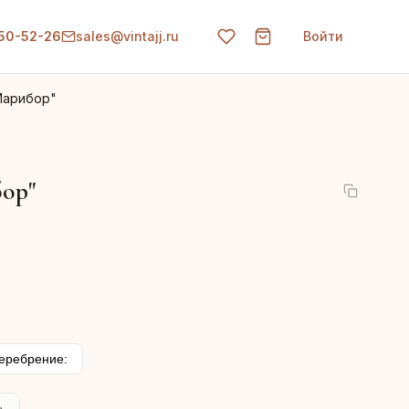
150-52-26
sales@vintajj.ru
Войти
Марибор"
ор"
еребрение: