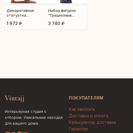
Декоративная
Набор фигурок
статуэтка
"Грациозные
"Лошадь на
лошади"
1 972 ₽
3 740 ₽
дыбах"
Vintajj
ПОКУПАТЕЛЯМ
Как заказать
Интерьерная студия с
Доставка и оплата
отбором. Уникальные находки
Калькулятор доставки
для вашего дома.
Гарантии