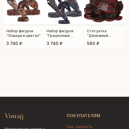
Набор фигурок
Набор фигурок
Статуэтка
"Лошади в цветах"
"Грациозные
"Денежный
лошади"
дракон"
3 740 ₽
3 740 ₽
580 ₽
Vintajj
ПОКУПАТЕЛЯМ
Как заказать
Интерьерная студия с