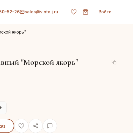
150-52-26
sales@vintajj.ru
Войти
ской якорь"
вный "Морской якорь"
+
каз