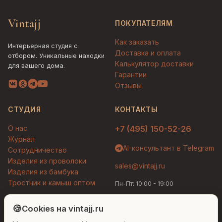
Vintajj
ПОКУПАТЕЛЯМ
Как заказать
Интерьерная студия с
Доставка и оплата
отбором. Уникальные находки
Калькулятор доставки
для вашего дома.
Гарантии
Отзывы
СТУДИЯ
КОНТАКТЫ
О нас
+7 (495) 150-52-26
Журнал
AI-консультант в Telegram
Сотрудничество
Изделия из проволоки
sales@vintajj.ru
Изделия из бамбука
Тростник и камыш оптом
Пн-Пт: 10:00 - 19:00
Людмила
AI-консультант Vintajj
🍪
Cookies на vintajj.ru
© 2026 Vintajj. Все права защищены.