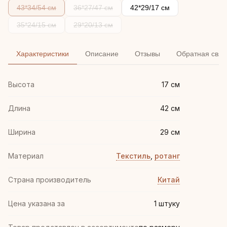
43*34/54 см
36*27/47 см
42*29/17 см
35*24/15 см
29*20/13 см
Характеристики
Описание
Отзывы
Обратная связ
Высота
17 см
Длина
42 см
Ширина
29 см
Материал
Текстиль
,
ротанг
Страна производитель
Китай
Цена указана за
1 штуку