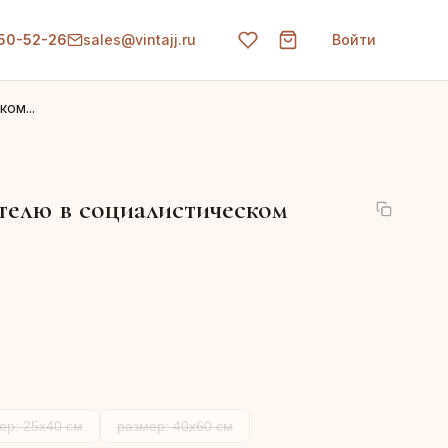
150-52-26
sales@vintajj.ru
Войти
ом...
елю в социалистическом
ер: 25x40 см
размер: 40x60 см