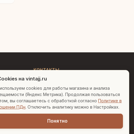
Людмила
AI-консультант Vintajj
Привет! Я Людмила, ваш
персональный консультант по
декору. Чем могу помочь?
КОНТАКТЫ
ookies на vintajj.ru
+7 (495) 150-52-26
Вазы для гостиной
Подарок до 5000₽
используем cookies для работы магазина и анализа
AI-консультант в Telegram
ещаемости (Яндекс Метрика). Продолжая пользоваться
sales@vintajj.ru
Сочетание металлов
том, вы соглашаетесь с обработкой согласно
Политике в
Пн-Пт: 10:00 - 19:00
ошении ПДн
. Отключить аналитику можно в Настройках.
Понятно