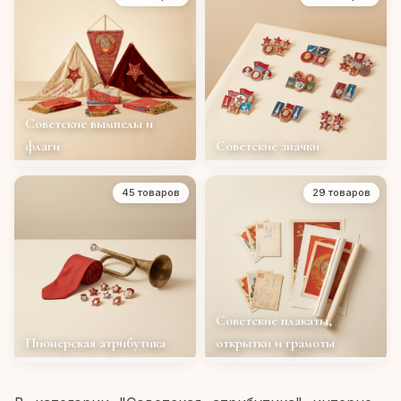
Советские вымпелы и
флаги
Советские значки
45 товаров
29 товаров
Советские плакаты,
Пионерская атрибутика
открытки и грамоты