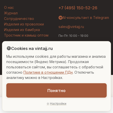
О нас
+7 (495) 150-52-26
Журнал
AI-консультант в Telegram
Сотрудничество
Изделия из проволоки
sales@vintajj.ru
Изделия из бамбука
Тростник и камыш оптом
Пн-Пт: 10:00 - 19:00
Людмила
AI-консультант Vintajj
🍪
Cookies на vintajj.ru
© 2026 Vintajj. Все права защищены.
Мы используем cookies для работы магазина и анализа
Привет! Я Людмила, ваш персональный
Договор оферты
Политика конфиденциальности
консультант по декору. Чем могу помочь?
посещаемости (Яндекс Метрика). Продолжая
Согласие на обработку ПДн
Настройки cookies
пользоваться сайтом, вы соглашаетесь с обработкой
согласно
Политике в отношении ПДн
. Отключить
Вазы для гостиной
Подарок до 5000₽
Сочетание металлов
аналитику можно в Настройках.
Понятно
Настройки
Главная
Каталог
Акции
Профиль
AI-подбор