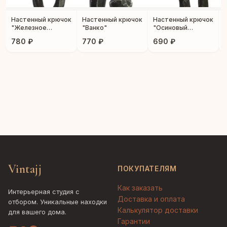
Настенный крючок
Настенный крючок
Настенный крючок
"Железное
"Ванко"
"Осиновый
сердце"
листок"
780 ₽
770 ₽
690 ₽
Vintajj
ПОКУПАТЕЛЯМ
Как заказать
Интерьерная студия с
Доставка и оплата
отбором. Уникальные находки
Калькулятор доставки
для вашего дома.
Гарантии