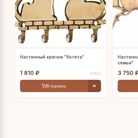
е инструменты
Настенный крючок "Котята"
Настенн
семья"
1 810 ₽
3 750 
01922
В корзину