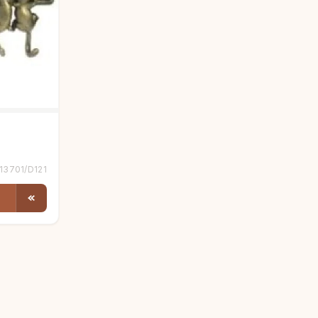
13701/D121
Людмила
AI-консультант Vintajj