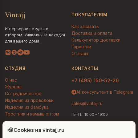
Vintajj
ПОКУПАТЕЛЯМ
Как заказать
Интерьерная студия с
Доставка и оплата
отбором. Уникальные находки
Калькулятор доставки
для вашего дома.
Гарантии
Отзывы
СТУДИЯ
КОНТАКТЫ
О нас
+7 (495) 150-52-26
Журнал
AI-консультант в Telegram
Сотрудничество
Изделия из проволоки
sales@vintajj.ru
Изделия из бамбука
Тростник и камыш оптом
Пн-Пт: 10:00 - 19:00
Людмила
AI-консультант Vintajj
🍪
Cookies на vintajj.ru
© 2026 Vintajj. Все права защищены.