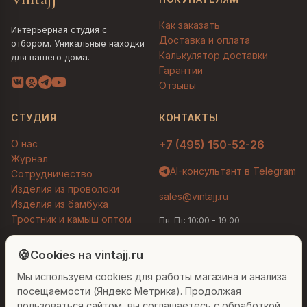
Как заказать
Интерьерная студия с
Доставка и оплата
отбором. Уникальные находки
Калькулятор доставки
для вашего дома.
Гарантии
Отзывы
СТУДИЯ
КОНТАКТЫ
О нас
+7 (495) 150-52-26
Журнал
AI-консультант в Telegram
Сотрудничество
Изделия из проволоки
sales@vintajj.ru
Изделия из бамбука
Тростник и камыш оптом
Пн-Пт: 10:00 - 19:00
Людмила
AI-консультант Vintajj
🍪
Cookies на vintajj.ru
© 2026 Vintajj. Все права защищены.
Мы используем cookies для работы магазина и анализа
Привет! Я Людмила, ваш персональный
Договор оферты
Политика конфиденциальности
консультант по декору. Чем могу помочь?
посещаемости (Яндекс Метрика). Продолжая
Согласие на обработку ПДн
Настройки cookies
пользоваться сайтом, вы соглашаетесь с обработкой