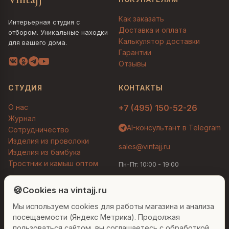
Как заказать
Интерьерная студия с
Доставка и оплата
отбором. Уникальные находки
Калькулятор доставки
для вашего дома.
Гарантии
Отзывы
СТУДИЯ
КОНТАКТЫ
О нас
+7 (495) 150-52-26
Журнал
AI-консультант в Telegram
Сотрудничество
Изделия из проволоки
sales@vintajj.ru
Изделия из бамбука
Тростник и камыш оптом
Пн-Пт: 10:00 - 19:00
Людмила
AI-консультант Vintajj
🍪
Cookies на vintajj.ru
© 2026 Vintajj. Все права защищены.
Мы используем cookies для работы магазина и анализа
Привет! Я Людмила, ваш персональный
Договор оферты
Политика конфиденциальности
консультант по декору. Чем могу помочь?
посещаемости (Яндекс Метрика). Продолжая
Согласие на обработку ПДн
Настройки cookies
пользоваться сайтом, вы соглашаетесь с обработкой