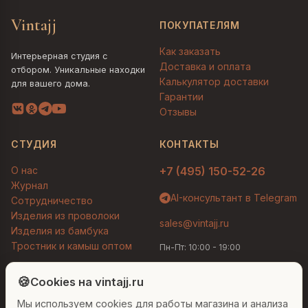
Vintajj
ПОКУПАТЕЛЯМ
Как заказать
Интерьерная студия с
Доставка и оплата
отбором. Уникальные находки
Калькулятор доставки
для вашего дома.
Гарантии
Отзывы
СТУДИЯ
КОНТАКТЫ
О нас
+7 (495) 150-52-26
Журнал
AI-консультант в Telegram
Сотрудничество
Изделия из проволоки
sales@vintajj.ru
Изделия из бамбука
Тростник и камыш оптом
Пн-Пт: 10:00 - 19:00
Людмила
AI-консультант Vintajj
🍪
Cookies на vintajj.ru
© 2026 Vintajj. Все права защищены.
Мы используем cookies для работы магазина и анализа
Привет! Я Людмила, ваш персональный