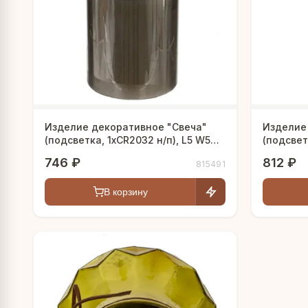
Изделие декоративное "Свеча"
Изделие
(подсветка, 1xCR2032 н/п), L5 W5
(подсветк
H10 см
W5,5 H12
746 ₽
812 ₽
815491
В корзину