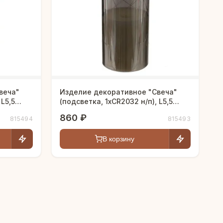
веча"
Изделие декоративное "Свеча"
 L5,5
(подсветка, 1xCR2032 н/п), L5,5
W5,5 H15 см
860 ₽
815494
815493
В корзину