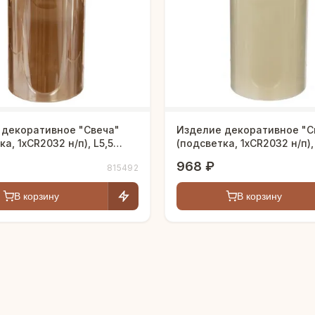
 декоративное "Свеча"
Изделие декоративное "С
а, 1xCR2032 н/п), L5,5
(подсветка, 1xCR2032 н/п),
,5 см
W5,5 H12,5 см
968 ₽
815492
В корзину
В корзину