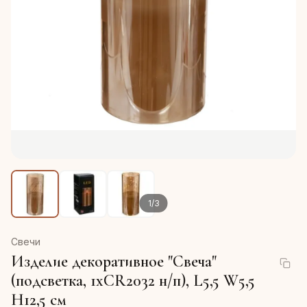
1
/
3
Свечи
Изделие декоративное "Свеча"
(подсветка, 1xCR2032 н/п), L5,5 W5,5
H12,5 см