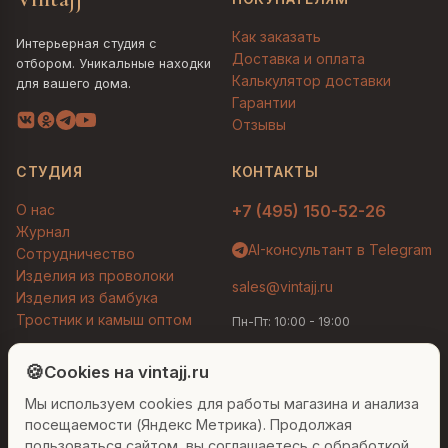
Как заказать
Интерьерная студия с
Доставка и оплата
отбором. Уникальные находки
Калькулятор доставки
для вашего дома.
Гарантии
Отзывы
СТУДИЯ
КОНТАКТЫ
О нас
+7 (495) 150-52-26
Журнал
AI-консультант в Telegram
Сотрудничество
Изделия из проволоки
sales@vintajj.ru
Изделия из бамбука
Тростник и камыш оптом
Пн-Пт: 10:00 - 19:00
Людмила
AI-консультант Vintajj
🍪
Cookies на vintajj.ru
© 2026 Vintajj. Все права защищены.
Мы используем cookies для работы магазина и анализа
Привет! Я Людмила, ваш персональный
Договор оферты
Политика конфиденциальности
консультант по декору. Чем могу помочь?
посещаемости (Яндекс Метрика). Продолжая
Согласие на обработку ПДн
Настройки cookies
пользоваться сайтом, вы соглашаетесь с обработкой