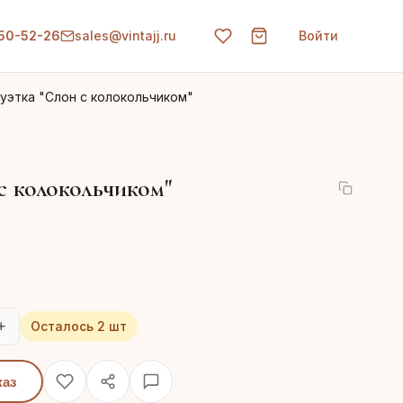
150-52-26
sales@vintajj.ru
Войти
уэтка "Слон с колокольчиком"
с колокольчиком"
+
Осталось 2 шт
каз