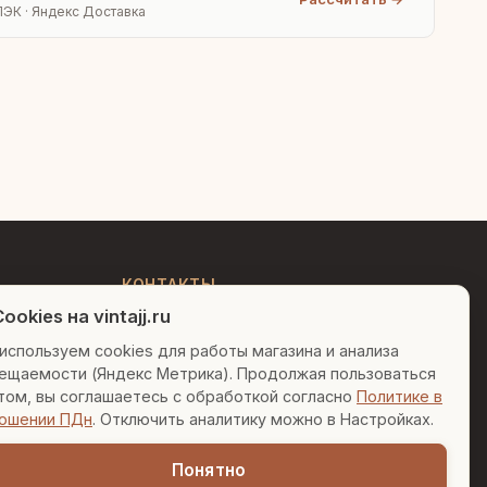
ПЭК · Яндекс Доставка
Людмила
AI-консультант Vintajj
Привет! Я Людмила, ваш
персональный консультант по
декору. Чем могу помочь?
КОНТАКТЫ
ookies на vintajj.ru
+7 (495) 150-52-26
Вазы для гостиной
Подарок до 5000₽
используем cookies для работы магазина и анализа
AI-консультант в Telegram
ещаемости (Яндекс Метрика). Продолжая пользоваться
Сочетание металлов
sales@vintajj.ru
том, вы соглашаетесь с обработкой согласно
Политике в
Пн-Пт: 10:00 - 19:00
ошении ПДн
. Отключить аналитику можно в Настройках.
Понятно