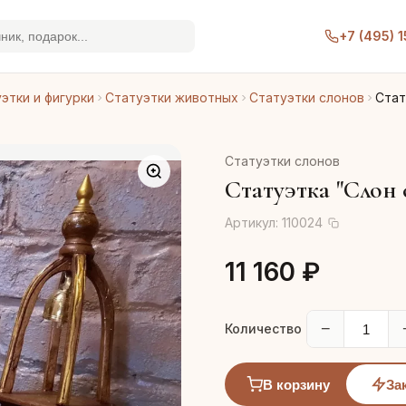
+7 (495) 
этки и фигурки
Статуэтки животных
Статуэтки слонов
Стат
Статуэтки слонов
Статуэтка "Слон 
Артикул:
110024
11 160 ₽
−
Количество
В корзину
За