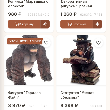
Копилка "Мартышка с
Декоративная
елочкой"
фигурка "Грозная
горилла"
980 ₽
1 260 ₽
626324/SK012
626310/1/F461
В корзину
В корзину
УТОЧНЯЙТЕ НАЛИЧИЕ
Фигурка "Горилла
Статуэтка "Ученая
Файя"
обезьяна"
3 970 ₽
8 398 ₽
626309/F460
904108