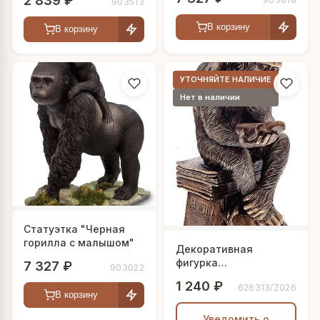
2 839 ₽
903513
В корзину
В корзину
УТОЧНЯЙТЕ НАЛИЧИЕ
Нет в наличии
Статуэтка "Черная
горилла с малышом"
Декоративная
фигурка
7 327 ₽
903022
"Просвещенная
1 240 ₽
626313/Z026
обезьяна"
В корзину
Уведомить о