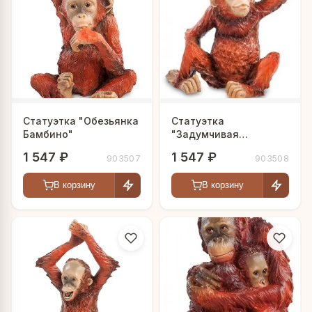
Статуэтка "Обезьянка
Статуэтка
Бамбино"
"Задумчивая
обезьянка"
1 547 ₽
1 547 ₽
903507
903508
В корзину
В корзину