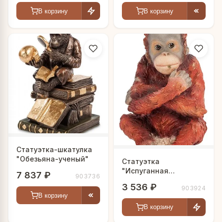
В корзину
В корзину
Статуэтка-шкатулка
"Обезьяна-ученый"
Статуэтка
"Испуганная
7 837 ₽
903736
обезьянка"
3 536 ₽
903924
В корзину
В корзину