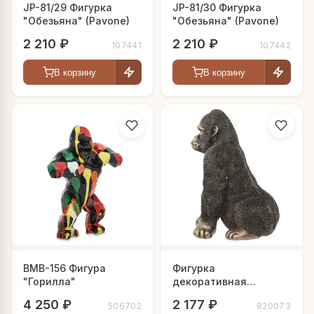
JP-81/29 Фигурка
JP-81/30 Фигурка
"Обезьяна" (Pavone)
"Обезьяна" (Pavone)
2 210 ₽
2 210 ₽
107441
107442
В корзину
В корзину
BMB-156 Фигура
Фигурка
"Горилла"
декоративная
"Обезьяна", L12,5
4 250 ₽
2 177 ₽
506702
820073
W14,5 H21 см