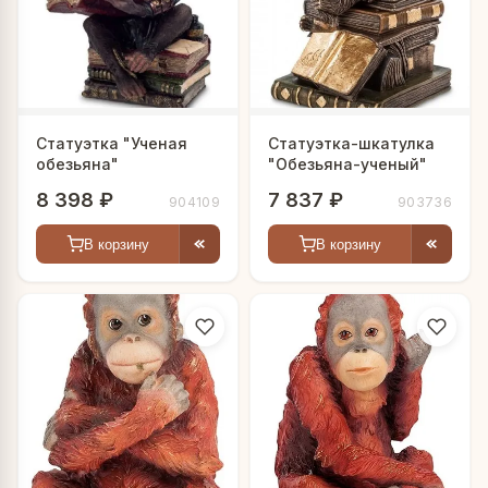
Статуэтка "Ученая
Статуэтка-шкатулка
обезьяна"
"Обезьяна-ученый"
8 398 ₽
7 837 ₽
904109
903736
В корзину
В корзину