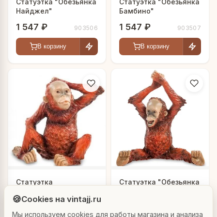
Статуэтка "Обезьянка
Статуэтка "Обезьянка
Найджел"
Бамбино"
1 547 ₽
1 547 ₽
903506
903507
В корзину
В корзину
Людмила
Статуэтка
Статуэтка "Обезьянка
"Задумчивая
Ники"
AI-консультант Vintajj
🍪
Cookies на vintajj.ru
обезьянка"
1 547 ₽
1 547 ₽
903508
903509
Мы используем cookies для работы магазина и анализа
Привет! Я Людмила, ваш персональный