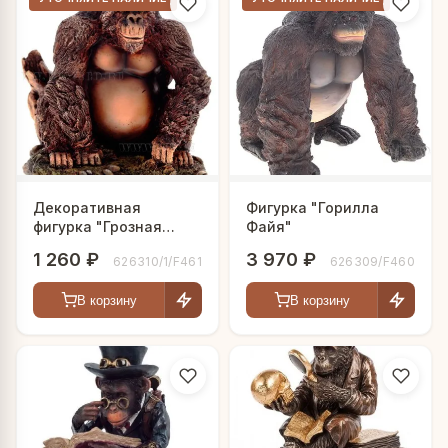
Декоративная
Фигурка "Горилла
фигурка "Грозная
Файя"
горилла"
1 260 ₽
3 970 ₽
626310/1/F461
626309/F460
В корзину
В корзину