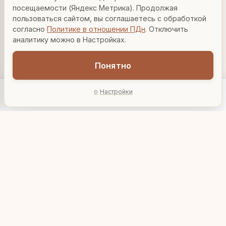
консультант по декору. Чем могу помочь?
посещаемости (Яндекс Метрика). Продолжая
В корзину
В корзину
пользоваться сайтом, вы соглашаетесь с обработкой
согласно
Политике в отношении ПДн
. Отключить
Вазы для гостиной
Подарок до 5000₽
Сочетание металлов
аналитику можно в Настройках.
Понятно
Настройки
Главная
Каталог
Акции
Профиль
AI-подбор
Статуэтка
Статуэтка
"Орангутанг с
"Суматранский
детенышем"
орангутанг"
5 423 ₽
3 247 ₽
903510
903511
В корзину
В корзину