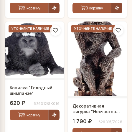
В корзину
В корзину
УТОЧНЯЙТЕ НАЛИЧИЕ
УТОЧНЯЙТЕ НАЛИЧИЕ
Копилка "Голодный
шимпанзе"
620 ₽
626312/SK016
Декоративная
фигурка "Несчастная
В корзину
обезьяна"
1 790 ₽
626315/Z028