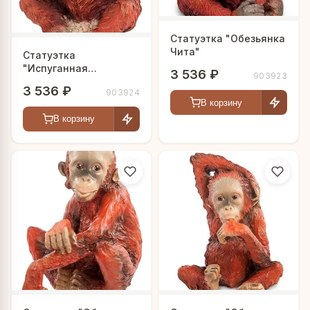
Статуэтка "Обезьянка
Чита"
Статуэтка
"Испуганная
3 536 ₽
903923
обезьянка"
3 536 ₽
903924
В корзину
В корзину