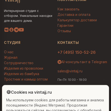
Как заказать
Интерьерная студия с
Доставка и оплата
отбором. Уникальные находки
Калькулятор доставки
для вашего дома.
Гарантии
Отзывы
СТУДИЯ
КОНТАКТЫ
О нас
+7 (495) 150-52-26
Журнал
AI-консультант в Telegram
Сотрудничество
Изделия из проволоки
sales@vintajj.ru
Изделия из бамбука
Тростник и камыш оптом
Пн-Пт: 10:00 - 19:00
Людмила
AI-консультант Vintajj
🍪
Cookies на vintajj.ru
© 2026 Vintajj. Все права защищены.
Мы используем cookies для работы магазина и анализа
Привет! Я Людмила, ваш персональный
Договор оферты
Политика конфиденциальности
консультант по декору. Чем могу помочь?
посещаемости (Яндекс Метрика). Продолжая
Согласие на обработку ПДн
Настройки cookies
пользоваться сайтом, вы соглашаетесь с обработкой