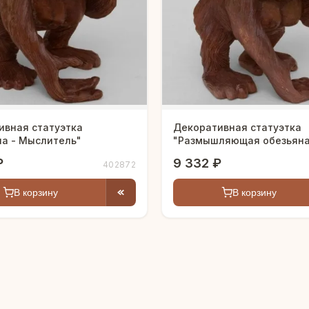
ивная статуэтка
Декоративная статуэтка
на - Мыслитель"
"Размышляющая обезьян
₽
9 332 ₽
402872
В корзину
В корзину