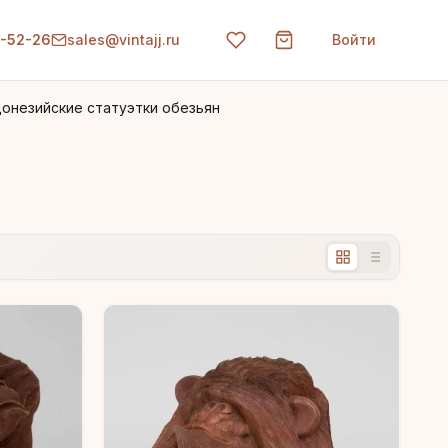
0-52-26
sales@vintajj.ru
Войти
онезийские статуэтки обезьян