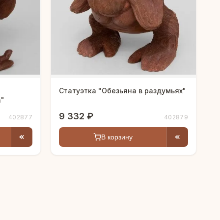
Статуэтка "Обезьяна в раздумьях"
а"
9 332 ₽
402877
402879
В корзину
Людмила
AI-консультант Vintajj