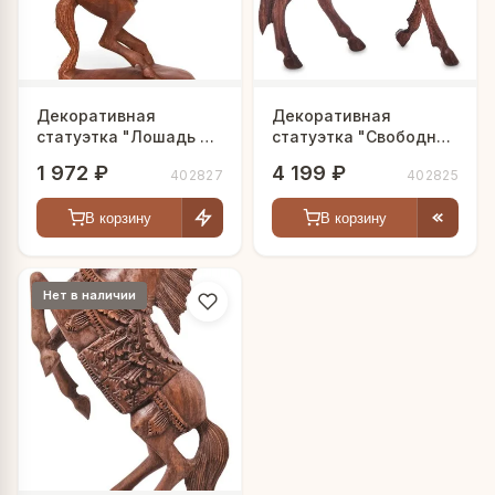
Декоративная
Декоративная
статуэтка "Лошадь на
статуэтка "Свободная
дыбах"
лошадь"
1 972 ₽
4 199 ₽
402827
402825
В корзину
В корзину
Нет в наличии