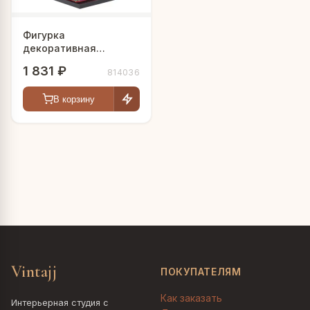
Фигурка
декоративная
"Гейша", L9,5 W9,5 H27
1 831 ₽
814036
см
В корзину
Vintajj
ПОКУПАТЕЛЯМ
Как заказать
Интерьерная студия с