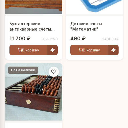
Бухгалтерские
Детские счеты
антикварные счёты
"Математик"
"Казначейство"
11 700 ₽
490 ₽
СЧ-1258
2488084
В корзину
В корзину
Нет в наличии