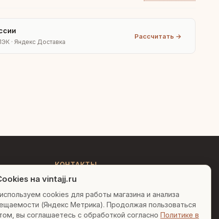
ссии
Рассчитать →
ПЭК · Яндекс Доставка
Людмила
AI-консультант Vintajj
Привет! Я Людмила, ваш
персональный консультант по
декору. Чем могу помочь?
КОНТАКТЫ
ookies на vintajj.ru
+7 (495) 150-52-26
Вазы для гостиной
Подарок до 5000₽
используем cookies для работы магазина и анализа
AI-консультант в Telegram
ещаемости (Яндекс Метрика). Продолжая пользоваться
Сочетание металлов
sales@vintajj.ru
том, вы соглашаетесь с обработкой согласно
Политике в
Пн-Пт: 10:00 - 19:00