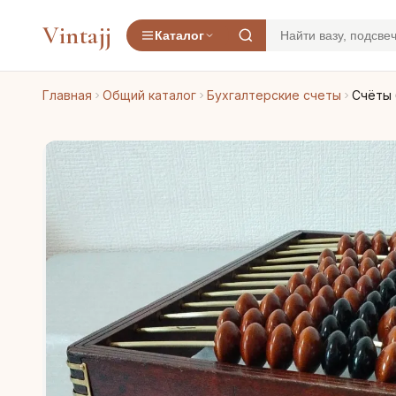
Vintajj
Каталог
Главная
Общий каталог
Бухгалтерские счеты
Счёты 