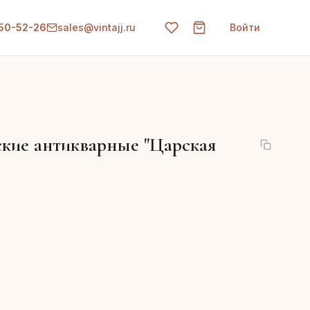
150-52-26
sales@vintajj.ru
Войти
ские антикварные "Царская