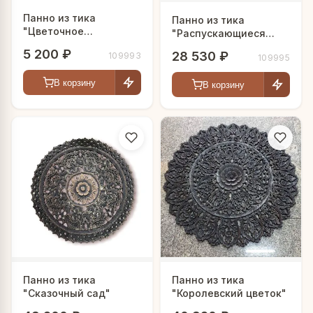
Панно из тика
Панно из тика
"Цветочное
"Распускающиеся
великолепие" 30х30
цветы"
5 200 ₽
28 530 ₽
109993
см, в ассортименте
109995
В корзину
В корзину
Панно из тика
Панно из тика
"Сказочный сад"
"Королевский цветок"