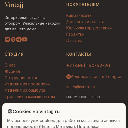
Vintajj
ПОКУПАТЕЛЯМ
Как заказать
Интерьерная студия с
Доставка и оплата
отбором. Уникальные находки
Калькулятор доставки
для вашего дома.
Гарантии
Отзывы
СТУДИЯ
КОНТАКТЫ
О нас
+7 (495) 150-52-26
Журнал
AI-консультант в Telegram
Сотрудничество
Изделия из проволоки
sales@vintajj.ru
Изделия из бамбука
Тростник и камыш оптом
Пн-Пт: 10:00 - 19:00
Людмила
AI-консультант Vintajj
🍪
Cookies на vintajj.ru
© 2026 Vintajj. Все права защищены.
Мы используем cookies для работы магазина и анализа
Привет! Я Людмила, ваш персональный
Договор оферты
Политика конфиденциальности
консультант по декору. Чем могу помочь?
посещаемости (Яндекс Метрика). Продолжая