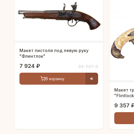
Макет пистоля под левую руку
"Флинтлок"
7 924 ₽
DE-1127-G
В корзину
Макет т
"Flintloc
9 357 