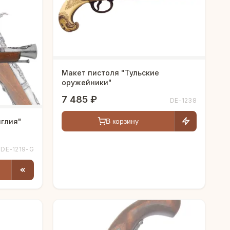
Макет пистоля "Тульские
оружейники"
7 485 ₽
DE-1238
нглия"
В корзину
DE-1219-G