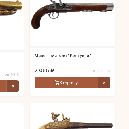
Макет пистоля "Кентукки"
7 055 ₽
DE-1136-G
DE-5315
В корзину