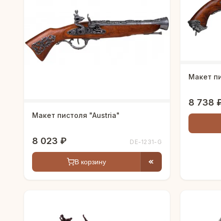
Макет пи
8 738 
Макет пистоля "Austria"
8 023 ₽
DE-1231-G
В корзину