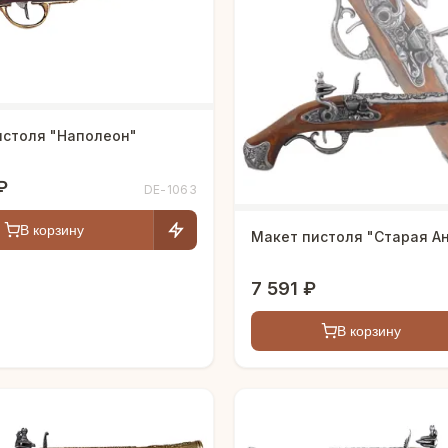
истоля "Наполеон"
₽
DE-1063
В корзину
Макет пистоля "Старая А
7 591 ₽
В корзину