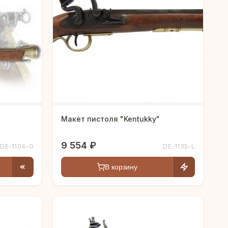
Макет пистоля "Kentukky"
9 554 ₽
DE-1104-G
DE-1135-L
В корзину