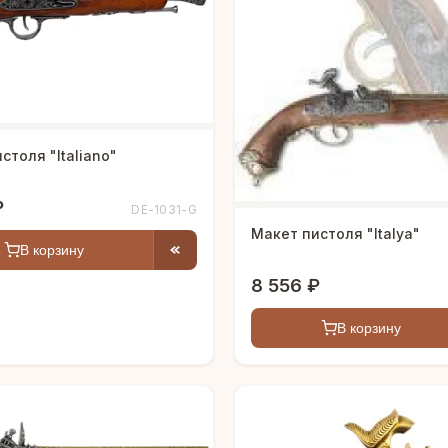
столя "Italiano"
₽
DE-1031-G
Макет пистоля "Italya"
В корзину
8 556 ₽
В корзину