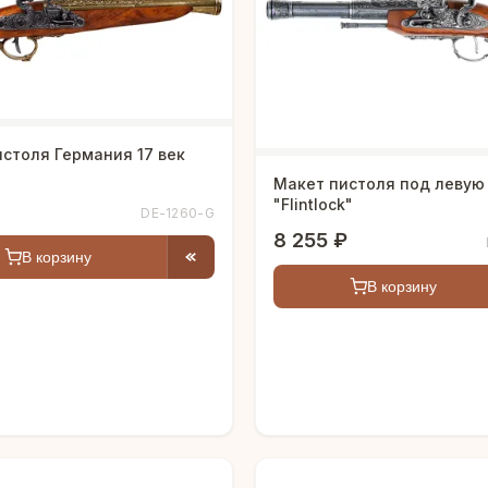
столя Германия 17 век
Макет пистоля под левую
"Flintlock"
DE-1260-G
8 255 ₽
В корзину
В корзину