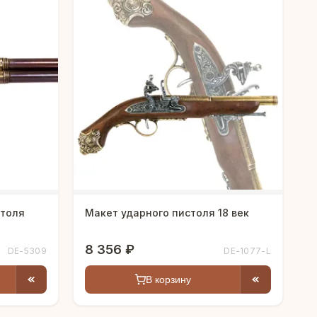
столя
Макет ударного пистоля 18 век
8 356 ₽
DE-5309
DE-1077-L
В корзину