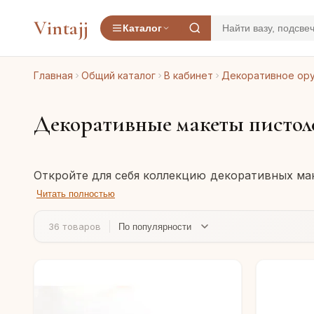
Vintajj
Каталог
Главная
Общий каталог
В кабинет
Декоративное ор
Декоративные макеты пистол
Откройте для себя коллекцию декоративных маке
ценителей истории, коллекционеров и всех, 
В нашем ассортименте представлен 41 макет
Читать полностью
дополнением к кабинету, гостиной или темати
четырехствольного пистоля "Флинтлок". Вы н
Выбирайте декоративные макеты пистолей для с
вариант под любой вкус и интерьер. Каждый ма
коллекцию или украсить дом предметом с богат
36 товаров