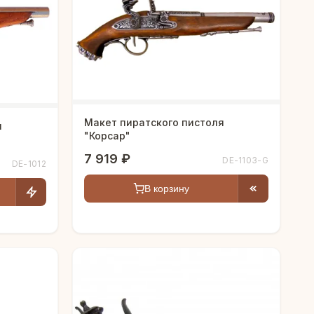
Макет пиратского пистоля
я
"Корсар"
7 919 ₽
DE-1103-G
DE-1012
В корзину