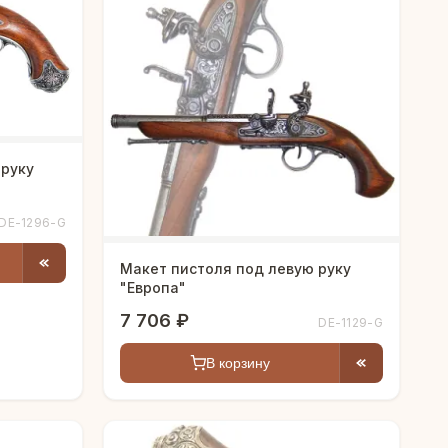
 руку
DE-1296-G
Макет пистоля под левую руку
"Европа"
7 706 ₽
DE-1129-G
В корзину