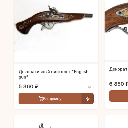
Декорат
Декоративный пистолет "English
gun"
6 850 
5 360 ₽
143
В корзину