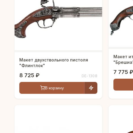
Макет и
Макет двухствольного пистоля
"Брешиа
"Флинтлок"
7 775 
8 725 ₽
DE-1308
В корзину