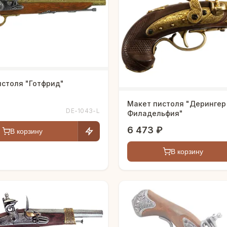
истоля "Готфрид"
Макет пистоля "Дерингер
DE-1043-L
Филадельфия"
6 473 ₽
В корзину
В корзину