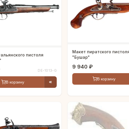
Макет пиратского пистол
тальянского пистоля
"Бушар"
"
9 940 ₽
₽
DE-1013-G
В корзину
В корзину