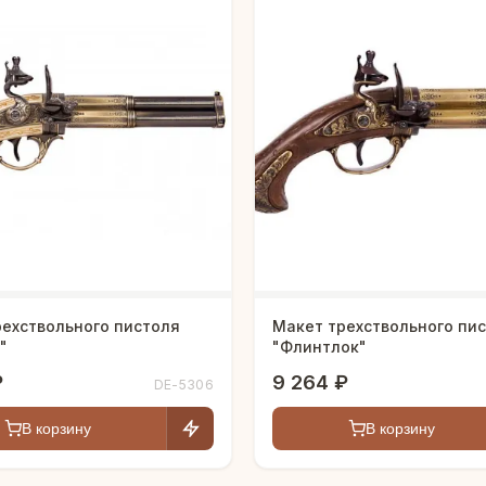
рехствольного пистоля
Макет трехствольного пи
k"
"Флинтлок"
₽
9 264 ₽
DE-5306
В корзину
В корзину