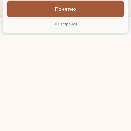
Понятно
Настройки
Главная
Каталог
Акции
Профиль
AI-подбор
Кружка с крышкой и
Кружка с крышкой и
трубочкой, 350 мл, L10
трубочкой, 380 мл, L12
W6 H17,5 см
W8,5 H16 см
578 ₽
757 ₽
816651_1
816648_1
В корзину
В корзину