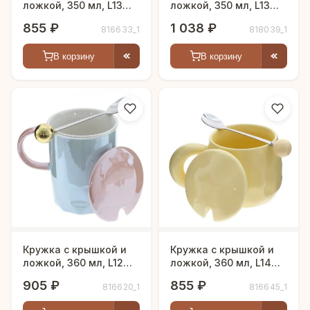
ложкой, 350 мл, L13
ложкой, 350 мл, L13
W9 H11 см
W9 H13 см, 4в.
855 ₽
1 038 ₽
816633_1
818039_1
В корзину
В корзину
Кружка с крышкой и
Кружка с крышкой и
ложкой, 360 мл, L12
ложкой, 360 мл, L14
W9 H13 см
W9,5 H9,5 см
905 ₽
855 ₽
816620_1
816645_1