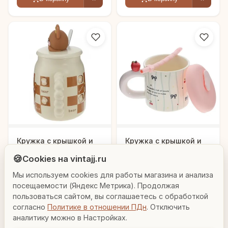
Людмила
Кружка с крышкой и
Кружка с крышкой и
AI-консультант Vintajj
ложкой, 500 мл, L13
трубочкой, 330 мл, L14
🍪
Cookies на vintajj.ru
W9 H15,5 см
W9 H14 см
1 292 ₽
1 038 ₽
815285_3
816642_1
Мы используем cookies для работы магазина и анализа
Привет! Я Людмила, ваш персональный
консультант по декору. Чем могу помочь?
посещаемости (Яндекс Метрика). Продолжая
В корзину
В корзину
пользоваться сайтом, вы соглашаетесь с обработкой
согласно
Политике в отношении ПДн
. Отключить
Вазы для гостиной
Подарок до 5000₽
Сочетание металлов
аналитику можно в Настройках.