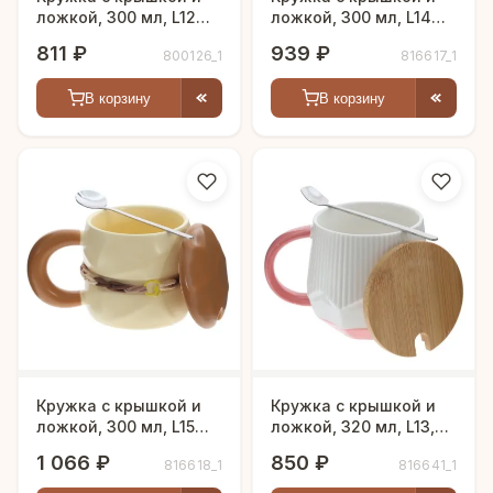
ложкой, 300 мл, L12
ложкой, 300 мл, L14
W8 H10 см
W9 H11 см
811 ₽
939 ₽
800126_1
816617_1
В корзину
В корзину
Кружка с крышкой и
Кружка с крышкой и
ложкой, 300 мл, L15
ложкой, 320 мл, L13,5
W9 H10 см
W9 H10 см
1 066 ₽
850 ₽
816618_1
816641_1