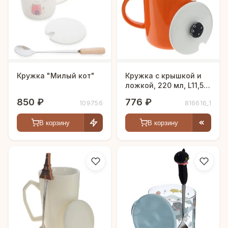
чтобы найти идеальный вариант для себя или в
подарок.
Кружка "Милый кот"
Кружка с крышкой и
ложкой, 220 мл, L11,5
W8,5 H12 см
850 ₽
776 ₽
109756
816616_1
В корзину
В корзину