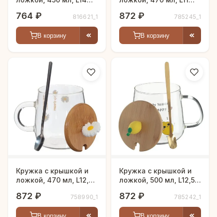
W9 H12 см
W8,5 H13 см
764 ₽
872 ₽
816621_1
785245_1
В корзину
В корзину
Кружка с крышкой и
Кружка с крышкой и
ложкой, 470 мл, L12,5
ложкой, 500 мл, L12,5
W9 H13 см
W9 H12,5 см
872 ₽
872 ₽
758990_1
785242_1
В корзину
В корзину